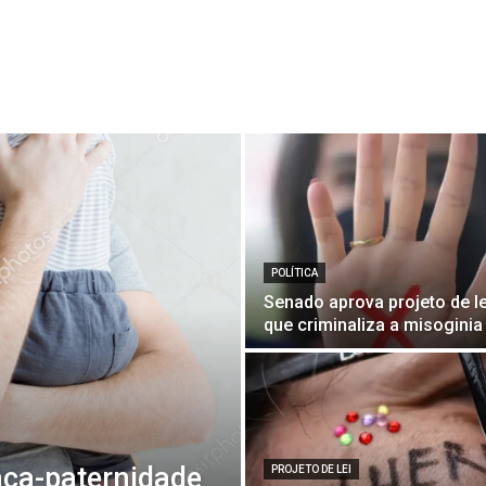
POLÍTICA
Senado aprova projeto de le
que criminaliza a misoginia
nça-paternidade
PROJETO DE LEI