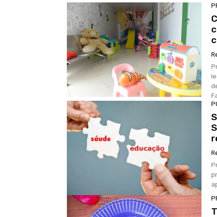
P
C
c
c
R
P
le
d
Fa
P
S
S
r
R
P
pr
a
P
T