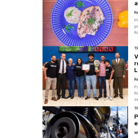
a
R
P
pr
R
T
V
r
L
R
P
R
T
P
e
W