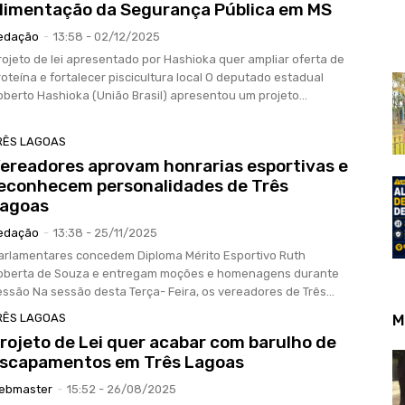
limentação da Segurança Pública em MS
edação
-
13:58 - 02/12/2025
rojeto de lei apresentado por Hashioka quer ampliar oferta de
oteína e fortalecer piscicultura local O deputado estadual
oberto Hashioka (União Brasil) apresentou um projeto...
RÊS LAGOAS
ereadores aprovam honrarias esportivas e
econhecem personalidades de Três
agoas
edação
-
13:38 - 25/11/2025
arlamentares concedem Diploma Mérito Esportivo Ruth
oberta de Souza e entregam moções e homenagens durante
sessão Na sessão desta Terça- Feira, os vereadores de Três...
M
RÊS LAGOAS
rojeto de Lei quer acabar com barulho de
scapamentos em Três Lagoas
ebmaster
-
15:52 - 26/08/2025