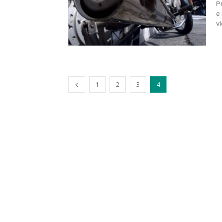
P
e
v
1
2
3
4