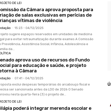
ROJETO DE LEI
omissão da Câmara aprova proposta para
riação de salas exclusivas em perícias de
rianças vítimas de violência
edação
-
15:23 - 04/12/2025
rojeto sugere espaços reservados em unidades de medicina
gal para evitar retraumatização durante exames A Comissão
e Previdência, Assistência Social, Infância, Adolescência e
mília da...
OLÍTICA
enado aprova uso de recursos do Fundo
ocial para educação e saúde, e projeto
etorna à Câmara
edação
-
07:41 - 04/12/2025
Ú
roposta exclui despesas temporárias do arcabouço fiscal e
ecisa ser sancionada antes da LDO de 2026 O Senado
provou nesta quarta-feira (3) o projeto de...
ROJETO DE LEI
ilápia poderá integrar merenda escolar e