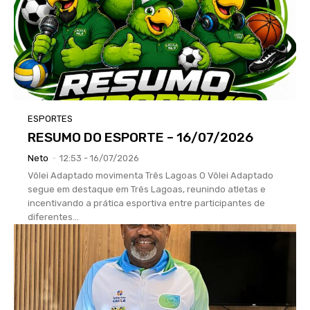
ESPORTES
RESUMO DO ESPORTE – 16/07/2026
Neto
-
12:53 - 16/07/2026
Vôlei Adaptado movimenta Três Lagoas O Vôlei Adaptado
segue em destaque em Três Lagoas, reunindo atletas e
incentivando a prática esportiva entre participantes de
diferentes...