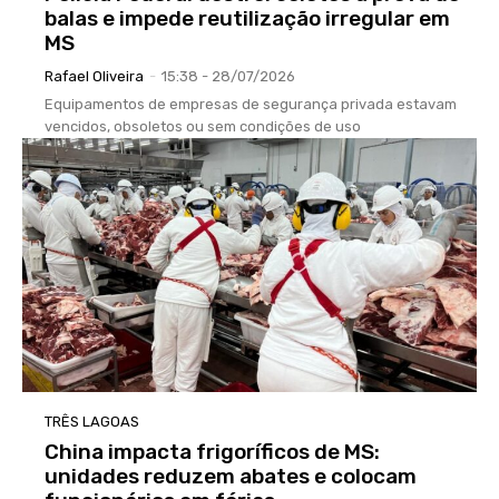
balas e impede reutilização irregular em
MS
Rafael Oliveira
-
15:38 - 28/07/2026
Equipamentos de empresas de segurança privada estavam
vencidos, obsoletos ou sem condições de uso
TRÊS LAGOAS
China impacta frigoríficos de MS:
unidades reduzem abates e colocam