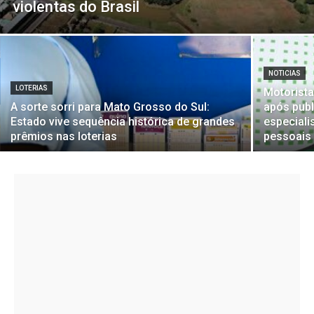
violentas do Brasil
NOTICIAS
LOTERIAS
Motorista
A sorte sorri para Mato Grosso do Sul:
após publ
Estado vive sequência histórica de grandes
especiali
prêmios nas loterias
pessoais