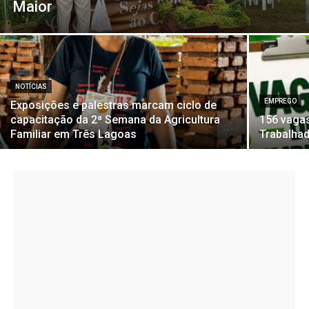
Maior
NOTÍCIAS
EMPREGO
Exposições e palestras marcam ciclo de
capacitação da 2ª Semana da Agricultura
156 vaga
Familiar em Três Lagoas
Trabalha