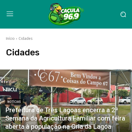
Início
Cidades
Cidades
NOTÍCIAS
Prefeitura de Três Lagoas encerra a 2ª
Semana da Agricultura Familiar com feira
aberta à população na Orla da Lagoa