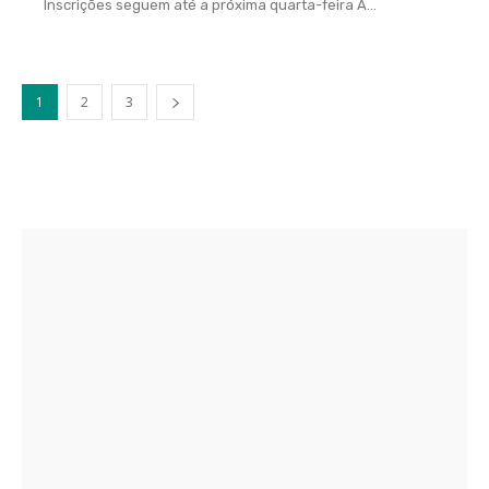
Inscrições seguem até a próxima quarta-feira A...
1
2
3