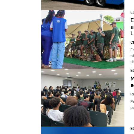
E
E
a
L
C
E
at
d
E
M
e
R
P
p
E