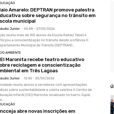
DUCAÇÃO
aio Amarelo: DEPTRAN promove palestra
ducativa sobre segurança no trânsito em
scola municipal
láudio Junior
-
06:48 - 27/05/2026
ção reuniu mais de 100 alunos da Escola Ramez Tebet e
eforçou a conscientização no trânsito desde a infância O
epartamento Municipal de Trânsito (DEPTRAN)...
EIO AMBIENTE
EI Maronita recebe teatro educativo
obre reciclagem e conscientização
mbiental em Três Lagoas
láudio Junior
-
12:45 - 25/05/2026
tividade reuniu alunos e servidores com apresentações
Ú
dicas sobre sustentabilidade e coleta seletiva O Centro de
ducação Infantil (CEI) Maronita, localizado no bairro Jupiá,
...
DUCAÇÃO
ncceja abre novas inscrições em