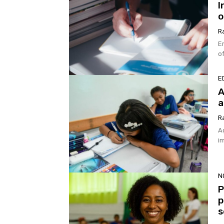
I
o
R
E
o
E
A
a
R
A
i
N
P
p
s