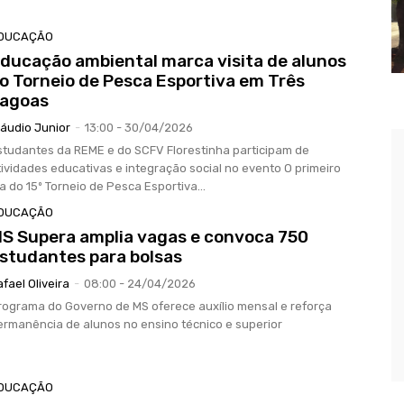
DUCAÇÃO
ducação ambiental marca visita de alunos
o Torneio de Pesca Esportiva em Três
agoas
láudio Junior
-
13:00 - 30/04/2026
studantes da REME e do SCFV Florestinha participam de
ividades educativas e integração social no evento O primeiro
ia do 15º Torneio de Pesca Esportiva...
DUCAÇÃO
S Supera amplia vagas e convoca 750
studantes para bolsas
afael Oliveira
-
08:00 - 24/04/2026
rograma do Governo de MS oferece auxílio mensal e reforça
ermanência de alunos no ensino técnico e superior
DUCAÇÃO