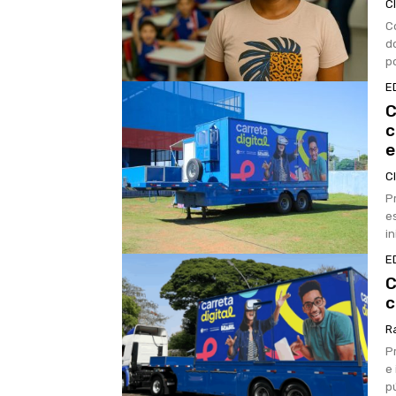
C
C
doc
p
E
C
c
e
C
P
es
i
E
C
c
R
P
e
p