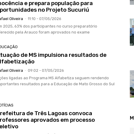
nocência e prepara população para
portunidades no Projeto Sucuriú
afael Oliveira
-
11:10 - 07/05/2026
m 2025, 63% dos participantes no curso preparatório
ferecido pela Arauco foram aprovados no exame
DUCAÇÃO
tuação de MS impulsiona resultados de
lfabetização
afael Oliveira
-
09:02 - 07/05/2026
ções ligadas ao Programa MS Alfabetiza seguem rendendo
mportantes resultados para a Educação de Mato Grosso do Sul
OTÍCIAS
refeitura de Três Lagoas convoca
M
rofessores aprovados em processo
eletivo