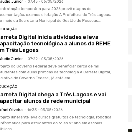
láudio Junior
-
07:45 - 06/05/2026
ontratação temporária para 2026 prevê etapas de
umentação, exames e lotação A Prefeitura de Três Lagoas,
or meio da Secretaria Municipal de Gestão de Pessoas...
DUCAÇÃO
arreta Digital inicia atividades e leva
apacitação tecnológica a alunos da REME
m Três Lagoas
láudio Junior
-
07:22 - 05/05/2026
rojeto do Governo Federal deve beneficiar cerca de mil
tudantes com aulas práticas de tecnologia A Carreta Digital,
niciativa do Governo Federal, já está em...
DUCAÇÃO
arreta Digital chega a Três Lagoas e vai
apacitar alunos da rede municipal
afael Oliveira
-
16:35 - 03/05/2026
rojeto itinerante leva cursos gratuitos de tecnologia, robótica
 informática para estudantes do 6º ao 9º ano em escolas
úblicas