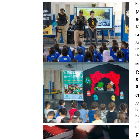
E
M
e
e
C
A
r
D
M
C
s
a
C
A
lú
E
em
E
E