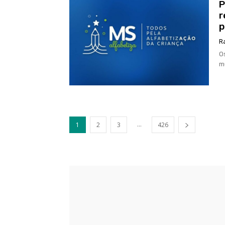
P
r
p
R
O
m
...
1
2
3
426