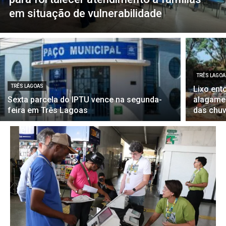
em situação de vulnerabilidade
TRÊS LAGO
TRÊS LAGOAS
Lixo ent
Sexta parcela do IPTU vence na segunda-
alagame
feira em Três Lagoas
das chu