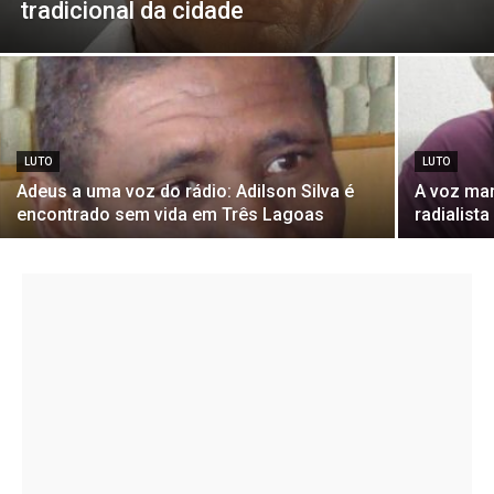
tradicional da cidade
LUTO
LUTO
Adeus a uma voz do rádio: Adilson Silva é
A voz mar
encontrado sem vida em Três Lagoas
radialista