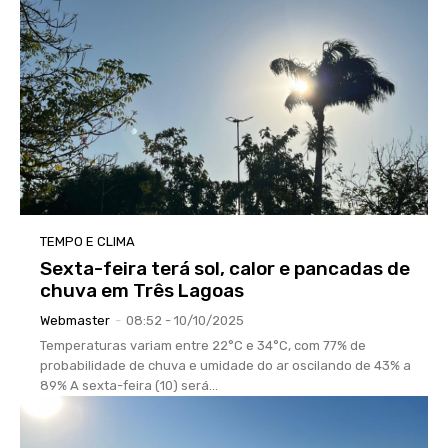
TEMPO E CLIMA
Sexta-feira terá sol, calor e pancadas de
chuva em Três Lagoas
Webmaster
-
08:52 - 10/10/2025
Temperaturas variam entre 22°C e 34°C, com 77% de
probabilidade de chuva e umidade do ar oscilando de 43% a
89% A sexta-feira (10) será...