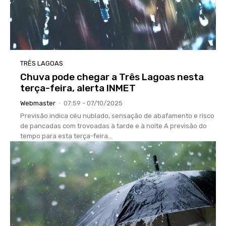
TRÊS LAGOAS
Chuva pode chegar a Três Lagoas nesta
terça-feira, alerta INMET
Webmaster
-
07:59 - 07/10/2025
Previsão indica céu nublado, sensação de abafamento e risco
de pancadas com trovoadas à tarde e à noite A previsão do
tempo para esta terça-feira...