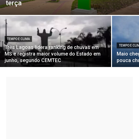
terça
TEMPO E CLIMA
TEMPO E CLI
Três Lagoas lidera ranking de chuvas em
MS e registra maior volume do Estado em
Maio che
junho, segundo CEMTEC
pouca ch