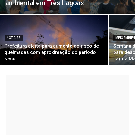
ambiental em Três Lagoas
NOTÍCIAS
MEIO AMBIE
Prefeitura alerta para aumento do risco de
Semana d
queimadas com aproximação do período
para desc
seco
Lagoa Ma