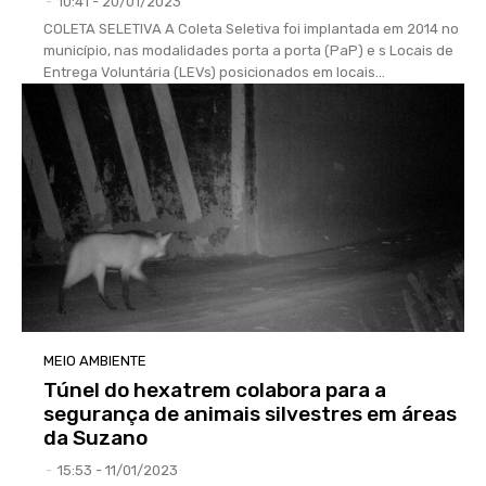
-
10:41 - 20/01/2023
COLETA SELETIVA A Coleta Seletiva foi implantada em 2014 no
município, nas modalidades porta a porta (PaP) e s Locais de
Entrega Voluntária (LEVs) posicionados em locais...
MEIO AMBIENTE
Túnel do hexatrem colabora para a
segurança de animais silvestres em áreas
da Suzano
-
15:53 - 11/01/2023