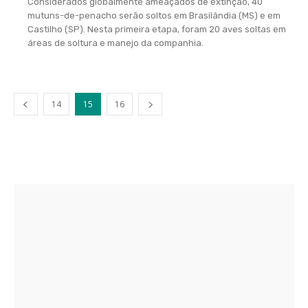
Considerados globalmente ameaçados de extinção, 40
mutuns-de-penacho serão soltos em Brasilândia (MS) e em
Castilho (SP). Nesta primeira etapa, foram 20 aves soltas em
áreas de soltura e manejo da companhia.
14
15
16