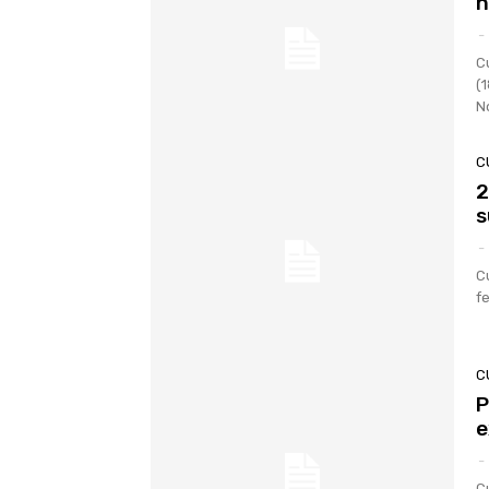
n
-
C
(
N
C
2
s
-
C
fe
C
P
e
-
C