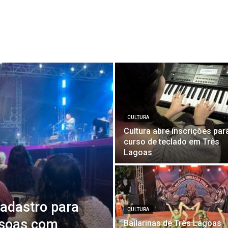
CULTURA
Cultura abre inscrições par
curso de teclado em Três
Lagoas
cadastro para
CULTURA
ssoas com
Bailarinas de Três Lagoas