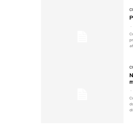
C
P
-
C
p
a
C
N
m
-
C
d
d