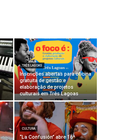
TRÊS LAGOAS
Inscrições abertas para oficina
a
gratuita de gestão e
elaboração de projetos
culturais em Três Lagoas
CULTURA
“La Confusión” abre 16ª