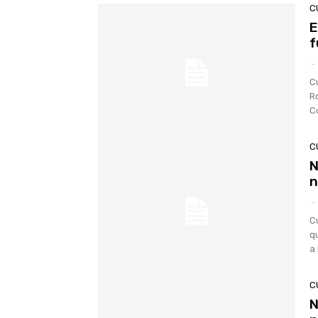
C
E
f
-
C
R
C
C
N
n
-
C
q
a
C
N