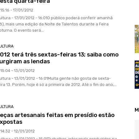
esta quarta-feira
15:16 - 17/01/2012
ultura - 17/01/2012 - 16:01O público poderá conferir amanhã
18), mais uma edição da Noite de Talentos durante a Feira
oturna. O evento será...
ULTURA
012 terá três sextas-feiras 13; saiba como
urgiram as lendas
15:04 - 13/01/2012
ultura - 13/01/2012 - 16:01Muita gente não gosta de sexta-
ira 13. Porém, hoje é só a primeira de 2012. Até o fim do ano,...
ULTURA
M
eças artesanais feitas em presídio estão
xpostas
14:32 - 12/01/2012
ultura - 12/01/2012 - 15:01Trabalhos artesanais produzidos na