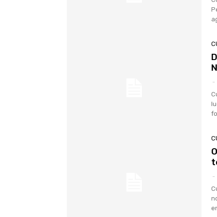
P
a
C
D
N
-
C
l
fo
C
O
t
-
C
n
en