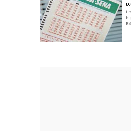
LO
Um
ho