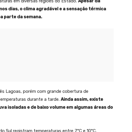
aturas em diversas regiões do Estado.
Apesar da
mos dias, o clima agradável e a sensação térmica
a parte da semana.
rês Lagoas, porém com grande cobertura de
 temperaturas durante a tarde.
Ainda assim, existe
uva isoladas e de baixo volume em algumas áreas do
o Sul registram temperaturas entre 7°C e 10°C,