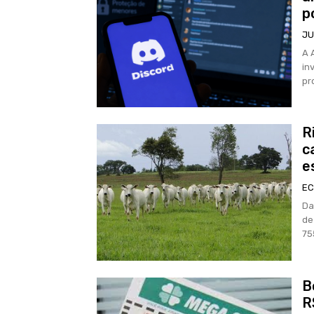
p
JU
A 
in
pr
R
c
e
EC
Da
de
75
B
R