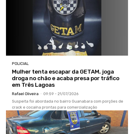
POLICIAL
Mulher tenta escapar da GETAM, joga
droga no chão e acaba presa por tráfico
em Três Lagoas
Rafael Oliveira
-
09:59 - 21/07/2026
Suspeita foi abordada no bairro Guanabara com porções de
crack e cocaína prontas para comercialização