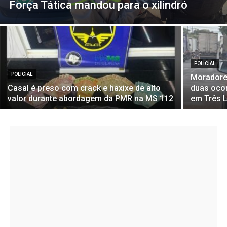
Força Tática mandou para o xilindró
POLICIAL
POLICIAL
Moradores
Casal é preso com crack e haxixe de alto
duas ocor
valor durante abordagem da PMR na MS 112
em Três 