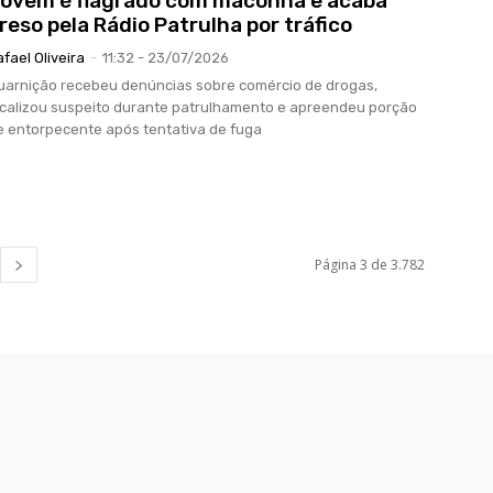
ovem é flagrado com maconha e acaba
reso pela Rádio Patrulha por tráfico
afael Oliveira
-
11:32 - 23/07/2026
uarnição recebeu denúncias sobre comércio de drogas,
ocalizou suspeito durante patrulhamento e apreendeu porção
e entorpecente após tentativa de fuga
Página 3 de 3.782