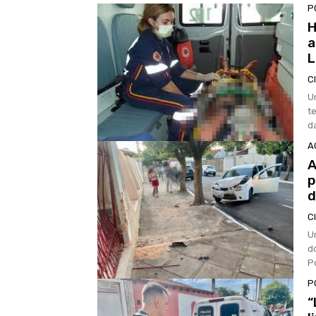
P
H
a
L
C
U
t
da
A
A
p
d
C
U
d
P
P
“