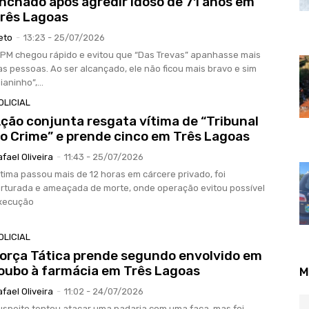
inchado após agredir idoso de 71 anos em
rês Lagoas
eto
-
13:23 - 25/07/2026
 PM chegou rápido e evitou que “Das Trevas” apanhasse mais
as pessoas. Ao ser alcançado, ele não ficou mais bravo e sim
ianinho”,...
OLICIAL
ção conjunta resgata vítima de “Tribunal
o Crime” e prende cinco em Três Lagoas
afael Oliveira
-
11:43 - 25/07/2026
ítima passou mais de 12 horas em cárcere privado, foi
orturada e ameaçada de morte, onde operação evitou possível
xecução
OLICIAL
orça Tática prende segundo envolvido em
oubo à farmácia em Três Lagoas
M
afael Oliveira
-
11:02 - 24/07/2026
uspeito tentou atacar uma padaria com uma faca, mas foi