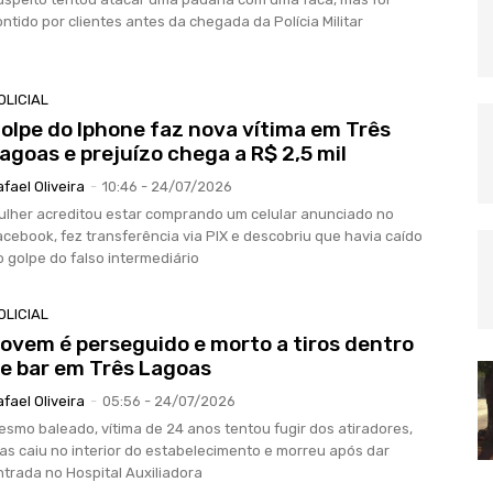
ontido por clientes antes da chegada da Polícia Militar
OLICIAL
olpe do Iphone faz nova vítima em Três
agoas e prejuízo chega a R$ 2,5 mil
afael Oliveira
-
10:46 - 24/07/2026
ulher acreditou estar comprando um celular anunciado no
acebook, fez transferência via PIX e descobriu que havia caído
o golpe do falso intermediário
OLICIAL
ovem é perseguido e morto a tiros dentro
e bar em Três Lagoas
afael Oliveira
-
05:56 - 24/07/2026
esmo baleado, vítima de 24 anos tentou fugir dos atiradores,
as caiu no interior do estabelecimento e morreu após dar
ntrada no Hospital Auxiliadora