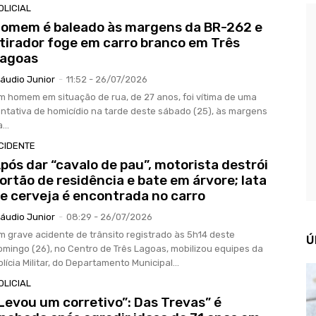
OLICIAL
omem é baleado às margens da BR-262 e
tirador foge em carro branco em Três
agoas
láudio Junior
-
11:52 - 26/07/2026
m homem em situação de rua, de 27 anos, foi vítima de uma
entativa de homicídio na tarde deste sábado (25), às margens
...
CIDENTE
pós dar “cavalo de pau”, motorista destrói
ortão de residência e bate em árvore; lata
e cerveja é encontrada no carro
láudio Junior
-
08:29 - 26/07/2026
m grave acidente de trânsito registrado às 5h14 deste
Ú
omingo (26), no Centro de Três Lagoas, mobilizou equipes da
olícia Militar, do Departamento Municipal...
OLICIAL
Levou um corretivo”: Das Trevas” é