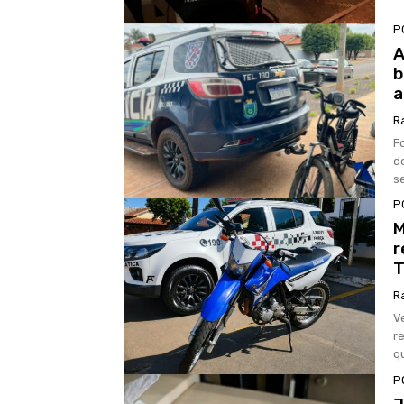
P
A
b
a
R
F
d
s
P
M
r
T
R
V
r
q
P