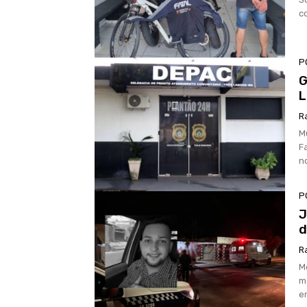
c
P
G
L
R
M
F
n
P
J
d
R
M
m
e