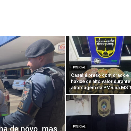
POLICIAL
Casal é preso com crack e
haxixe de alto valor durante
abordagem da PMR na MS 
nha de novo, mas
POLICIAL