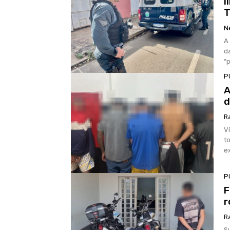
l
T
N
A
d
“p
P
A
d
R
V
t
e
P
F
r
R
S