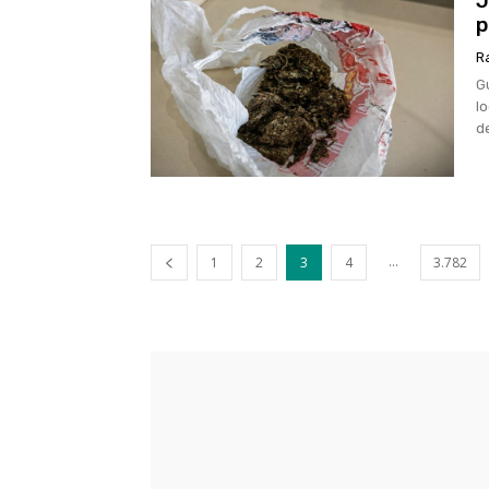
J
p
R
G
l
d
...
1
2
3
4
3.782