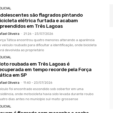
OLICIAL
dolescentes são flagrados pintando
icicleta elétrica furtada e acabam
preendidos em Três Lagoas
afael Oliveira
-
21:26 - 23/07/2026
orça Tática encontrou quatro menores alterando a aparência
o veículo roubado para dificultar a identificação, onde bicicleta
erá devolvida ao proprietário
OLICIAL
oto roubada em Três Lagoas é
ecuperada em tempo recorde pela Força
ática em SP
afael Oliveira
-
11:40 - 23/07/2026
eículo foi encontrado escondido sob cobertor em uma
esidência, onde motocicleta havia sido levada durante roubo
uatro dias antes no município sul-mato-grossense
OLICIAL