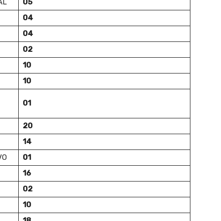
AL
05
04
04
02
10
10
01
20
14
VO
01
16
02
10
18