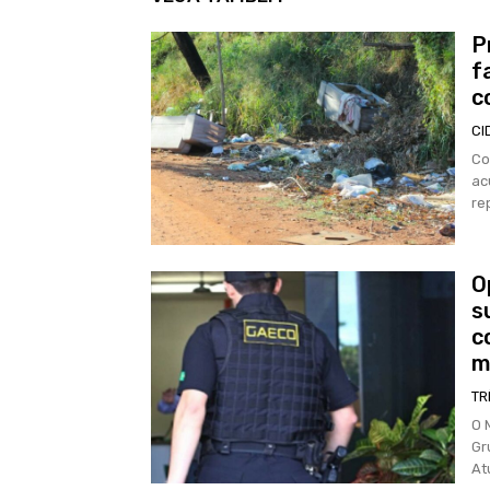
P
f
c
CI
Co
ac
re
O
s
c
m
TR
O 
Gr
At