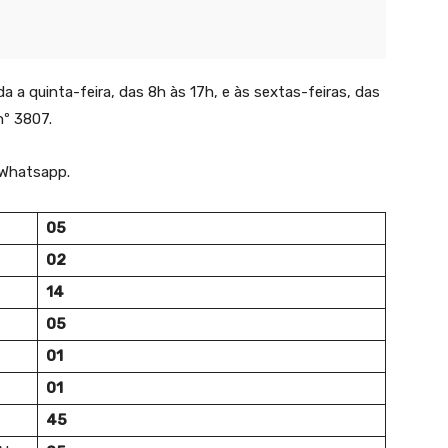
a quinta-feira, das 8h às 17h, e às sextas-feiras, das
nº 3807.
Whatsapp.
05
02
14
05
01
01
45