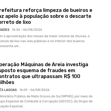
refeitura reforça limpeza de bueiros e
az apelo à população sobre o descarte
orreto de lixo
DADES
16:36 - 06/08/2026
m a aproximação dos meses de maior volume de chuvas, o
úmulo de lixo nas vias públicas e no interior dos bueiros
presenta um...
peração Máquinas de Areia investiga
uposto esquema de fraudes em
ontratos que ultrapassam R$ 100
ilhões
ÊS LAGOAS
16:09 - 06/08/2026
Ministério Público de Mato Grosso do Sul (MPMS), por meio do
upo Especial de Combate à Corrupção (GECOC), do Grupo de
uação Especial...