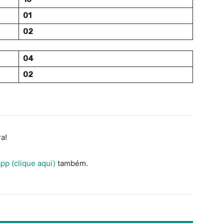
01
02
04
02
a!
pp (clique aqui)
também.