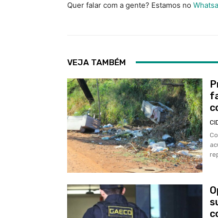
Quer falar com a gente? Estamos no
Whatsa
VEJA TAMBÉM
P
f
c
CI
Co
ac
re
O
s
c