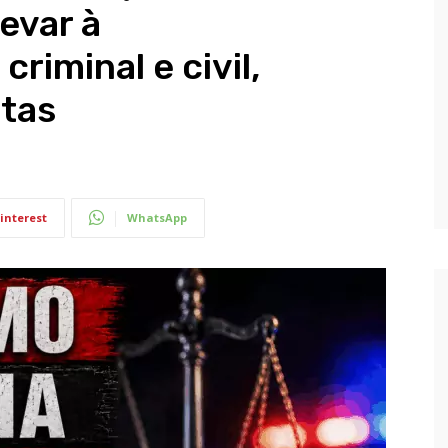
evar à
riminal e civil,
stas
interest
WhatsApp