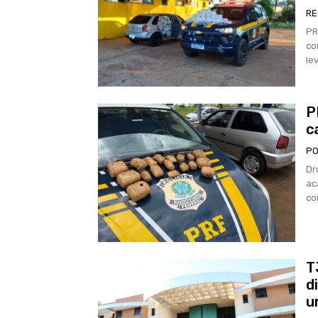
RE
PR
co
le
P
c
PO
Dr
ac
co
T
d
u