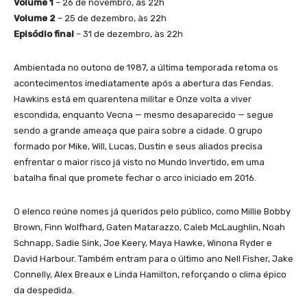
Volume 1
– 26 de novembro, às 22h
Volume 2
– 25 de dezembro, às 22h
Episódio final
– 31 de dezembro, às 22h
Ambientada no outono de 1987, a última temporada retoma os
acontecimentos imediatamente após a abertura das Fendas.
Hawkins está em quarentena militar e Onze volta a viver
escondida, enquanto Vecna — mesmo desaparecido — segue
sendo a grande ameaça que paira sobre a cidade. O grupo
formado por Mike, Will, Lucas, Dustin e seus aliados precisa
enfrentar o maior risco já visto no Mundo Invertido, em uma
batalha final que promete fechar o arco iniciado em 2016.
O elenco reúne nomes já queridos pelo público, como Millie Bobby
Brown, Finn Wolfhard, Gaten Matarazzo, Caleb McLaughlin, Noah
Schnapp, Sadie Sink, Joe Keery, Maya Hawke, Winona Ryder e
David Harbour. Também entram para o último ano Nell Fisher, Jake
Connelly, Alex Breaux e Linda Hamilton, reforçando o clima épico
da despedida.