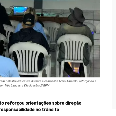
zaram palestra educativa durante a campanha Maio Amarelo, reforçando a
o em Três Lagoas. | Divulgação/2°BPM
ito reforçou orientações sobre direção
responsabilidade no trânsito