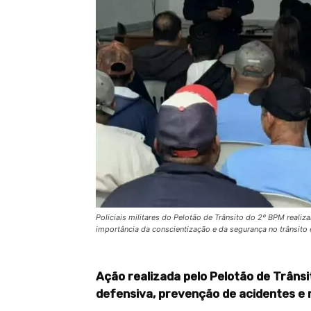
Policiais militares do Pelotão de Trânsito do 2º BPM reali
importância da conscientização e da segurança no trânsit
Ação realizada pelo Pelotão de Trâns
defensiva, prevenção de acidentes e 