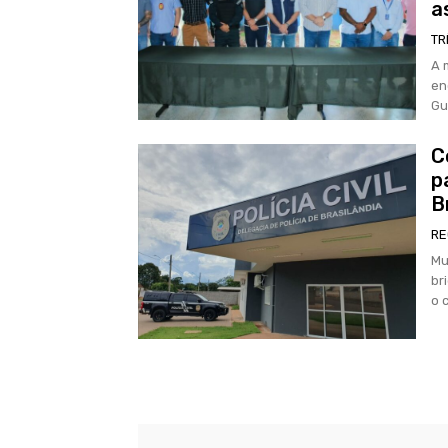
a
TR
A 
en
Gu
C
p
B
RE
Mu
br
o 