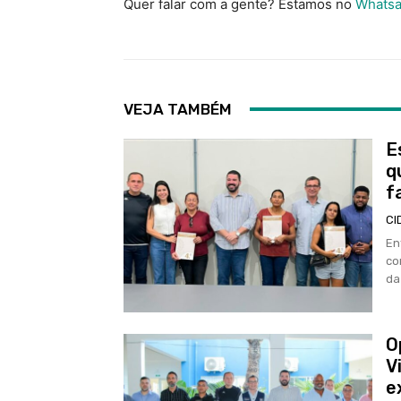
Quer falar com a gente? Estamos no
Whatsa
VEJA TAMBÉM
E
q
f
CI
En
co
da
O
V
e