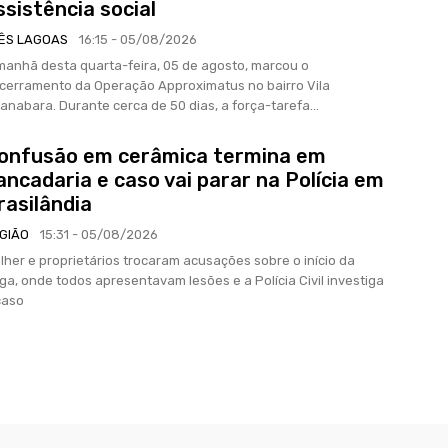
ssistência social
ÊS LAGOAS
16:15 - 05/08/2026
manhã desta quarta-feira, 05 de agosto, marcou o
cerramento da Operação Approximatus no bairro Vila
anabara. Durante cerca de 50 dias, a força-tarefa...
onfusão em cerâmica termina em
ancadaria e caso vai parar na Polícia em
rasilândia
GIÃO
15:31 - 05/08/2026
lher e proprietários trocaram acusações sobre o início da
iga, onde todos apresentavam lesões e a Polícia Civil investiga
caso