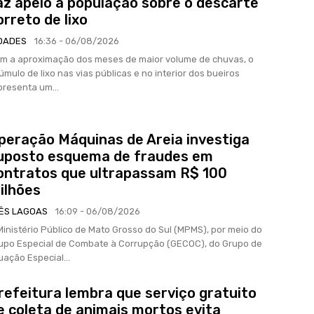
az apelo à população sobre o descarte
orreto de lixo
DADES
16:36 - 06/08/2026
m a aproximação dos meses de maior volume de chuvas, o
úmulo de lixo nas vias públicas e no interior dos bueiros
presenta um...
peração Máquinas de Areia investiga
uposto esquema de fraudes em
ontratos que ultrapassam R$ 100
ilhões
ÊS LAGOAS
16:09 - 06/08/2026
Ministério Público de Mato Grosso do Sul (MPMS), por meio do
upo Especial de Combate à Corrupção (GECOC), do Grupo de
uação Especial...
refeitura lembra que serviço gratuito
e coleta de animais mortos evita