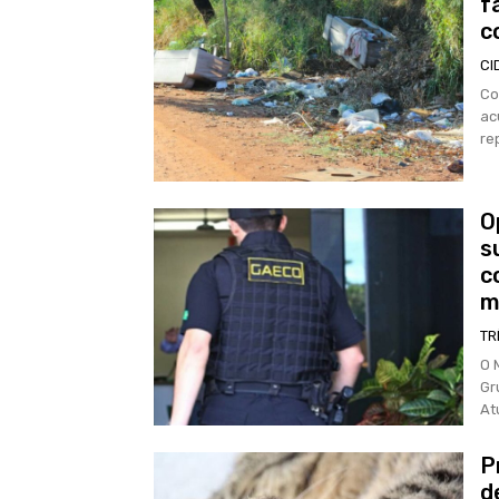
f
c
CI
Co
ac
re
O
s
c
m
TR
O 
Gr
At
P
d