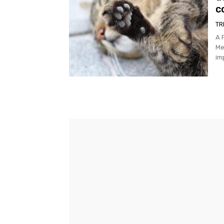
c
TR
A 
Me
im