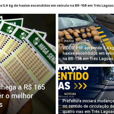
e 5,4 kg de haxixe escondidos em veículo na BR-158 em Três Lagoas
POLÍCIA
VÍDEO: PRF apreende 5,4 kg
haxixe escondidos em veíc
na BR-158 em Três Lagoas
hega a R$ 165
er o melhor
NOTÍCIAS
Prefeitura iniciará mudanç
s
no sentido de circulação d
quatro vias em Três Lagoa