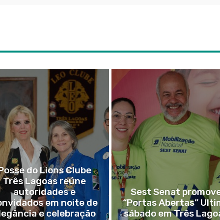
Posse do Lions Clube
Três Lagoas reúne
autoridades e
Sest Senat promov
onvidados em noite de
“Portas Abertas” Ult
legância e celebração
sábado em Três Lago