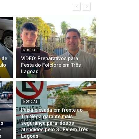
NOTÍCIAS
 de
VÍDEO: Preparativos para
ulo
Festa do Folclore em Três
Lagoas
NOTÍCIAS
Faixa elevada em frente ao
Tia Nega garante mais
as
segurança para idosos
e
atendidos pelo SCFV em Três
s
Lagoas